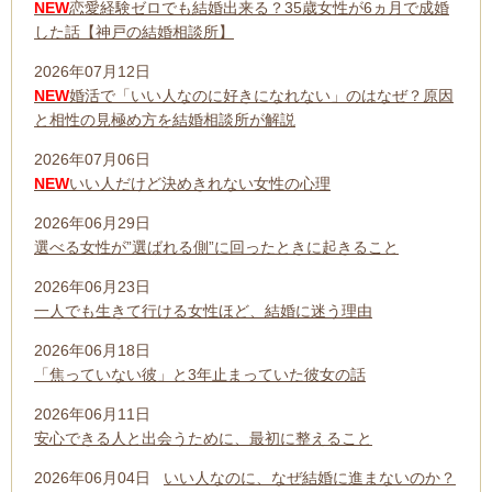
NEW
恋愛経験ゼロでも結婚出来る？35歳女性が6ヵ月で成婚
した話【神戸の結婚相談所】
2026年07月12日
NEW
婚活で「いい人なのに好きになれない」のはなぜ？原因
と相性の見極め方を結婚相談所が解説
2026年07月06日
NEW
いい人だけど決めきれない女性の心理
2026年06月29日
選べる女性が”選ばれる側”に回ったときに起きること
2026年06月23日
一人でも生きて行ける女性ほど、結婚に迷う理由
2026年06月18日
「焦っていない彼」と3年止まっていた彼女の話
2026年06月11日
安心できる人と出会うために、最初に整えること
2026年06月04日
いい人なのに、なぜ結婚に進まないのか？